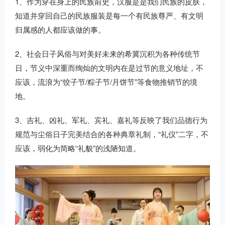
1、作为穿在身上的民族前史，汉服是是我们民族的皮肤，
知道并穿回自己的民族服装是每一个有民族尊严、有文明
归属感的人都应该做的事。
2、社会日子风俗与对美好未来的希冀沉积为各种传统节
日，节义中深重而绚灿的文明内在是过节的意义地址，不
应该，流浪为“饺子节/粽子节/月饼节”等食物推销节的境
地。
3、吉礼、凶礼、军礼、宾礼、嘉礼等反映了我们品德行为
规范与尘俗日子完美结合的各种典章礼制，“礼仪”二字，不
应该，弱化为简略“礼貌”的浅陋知道。