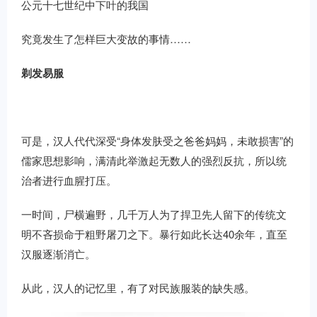
公元十七世纪中下叶的我国
究竟发生了怎样巨大变故的事情……
剃发易服
可是，汉人代代深受“身体发肤受之爸爸妈妈，未敢损害”的
儒家思想影响，满清此举激起无数人的强烈反抗，所以统
治者进行血腥打压。
一时间，尸横遍野，几千万人为了捍卫先人留下的传统文
明不吝损命于粗野屠刀之下。暴行如此长达40余年，直至
汉服逐渐消亡。
从此，汉人的记忆里，有了对民族服装的缺失感。